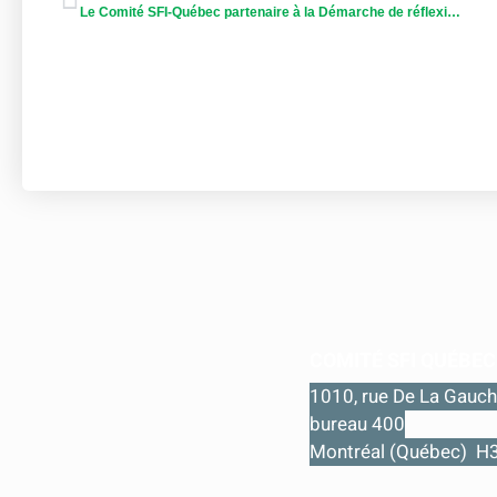
Le Comité SFI-Québec partenaire à la Démarche de réflexion sur l’avenir de la forêt lancée par le gouvernement
COMITÉ SFI QUÉBEC
1010, rue De La Gauch
bureau 400
Montréal (Québec) H