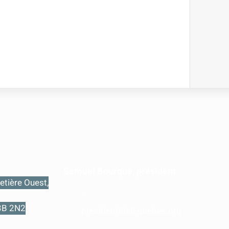
Samuel Bourque, président
etière Ouest,
-
3B 2N2
president@sfi-quebec.org