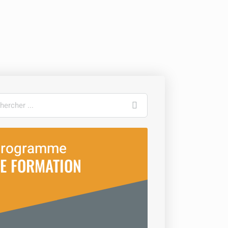
ercher
rogramme
E FORMATION