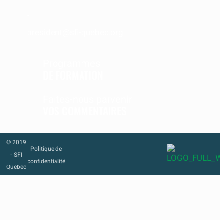
-
president@sfi-quebec.org
Programmes
DE FORMATION
Faites-nous parvenir
VOS COMMENTAIRES
© 2019
Politique de
- SFI
confidentialité
Québec