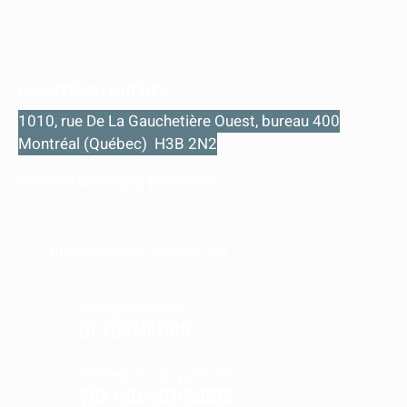
COMITÉ SFI QUÉBEC
1010, rue De La Gauchetière Ouest, bureau 400
Montréal (Québec) H3B 2N2
Samuel Bourque, président
-
president@sfi-quebec.org
Programmes
DE FORMATION
Faites-nous parvenir
VOS COMMENTAIRES