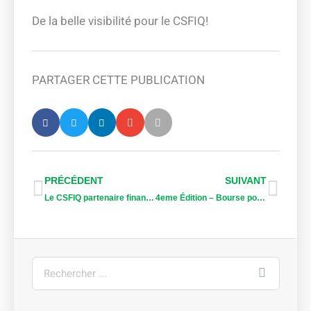
De la belle visibilité pour le CSFIQ!
PARTAGER CETTE PUBLICATION
Précédent
Suiv
PRÉCÉDENT
SUIVANT
Le CSFIQ partenaire financier à la 7e édition du Colloque facultaire de la FFGG de l’Université Laval
4eme Édition – Bourse pour la Relève forestière du Comité SFI Québec
Rechercher