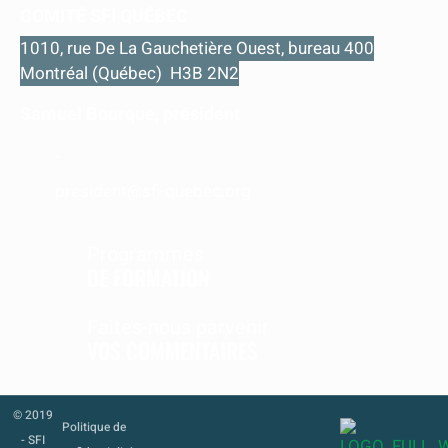
COMITÉ SFI QUÉBEC
1010, rue De La Gauchetière Ouest, bureau 400
Montréal (Québec) H3B 2N2
Samuel Bourque, président
-
president@sfi-quebec.org
Programmes
DE FORMATION
Faites-nous parvenir
VOS COMMENTAIRES
© 2019
Politique de
- SFI