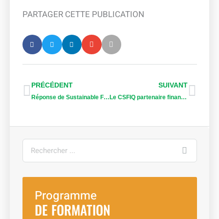
PARTAGER CETTE PUBLICATION
Précédent
Suiv
PRÉCÉDENT
SUIVANT
Réponse de Sustainable Forestry Initiative (SFI) aux allégations d’un rapport spécial de Reuters
Le CSFIQ partenaire financier à la 7e édition du Colloque facultaire de la FFGG de l’Université Laval
Rechercher
Programme
DE FORMATION