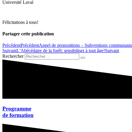
Université Laval
Félicitations à tous!
Partager cette publication
Précédent
Précédent
Appel de propositions – Subventions communauta
Suivant
L’Abécédaire de la forêt: sensibiliser à tout âge!
Suivant
Rechercher
Programme
de formation