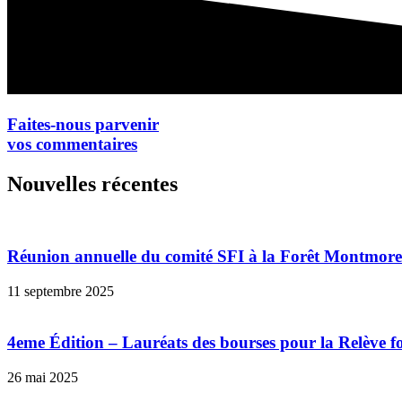
Faites-nous parvenir
vos commentaires
Nouvelles récentes
Réunion annuelle du comité SFI à la Forêt Montmor
11 septembre 2025
4eme Édition – Lauréats des bourses pour la Relève f
26 mai 2025