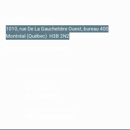
COMITÉ SFI QUÉBEC
1010, rue De La Gauchetière Ouest, bureau 400
Montréal (Québec) H3B 2N2
Samuel Bourque, président
-
president@sfi-quebec.org
Programmes
DE FORMATION
Faites-nous parvenir
VOS COMMENTAIRES